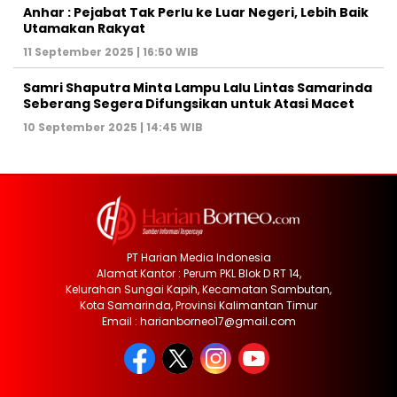
Anhar : Pejabat Tak Perlu ke Luar Negeri, Lebih Baik
Utamakan Rakyat
11 September 2025 | 16:50 WIB
Samri Shaputra Minta Lampu Lalu Lintas Samarinda
Seberang Segera Difungsikan untuk Atasi Macet
10 September 2025 | 14:45 WIB
PT Harian Media Indonesia
Alamat Kantor : Perum PKL Blok D RT 14,
Kelurahan Sungai Kapih, Kecamatan Sambutan,
Kota Samarinda, Provinsi Kalimantan Timur
Email : harianborneo17@gmail.com