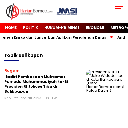
HOME
POLITIK
HUKUM-KRIMINAL
EKONOMI
METROP
men Risiko dan Luncurkan Aplikasi Perjalanan Dinas
Andi H
Topik
Balikppan
Ragam
Hadiri Pembukaan Muktamar
Pemuda Muhammadiyah ke-18,
Presiden RI Jokowi Tiba di
Balikpapan
Rabu, 22 Februari 2023 - 08:01 WIB