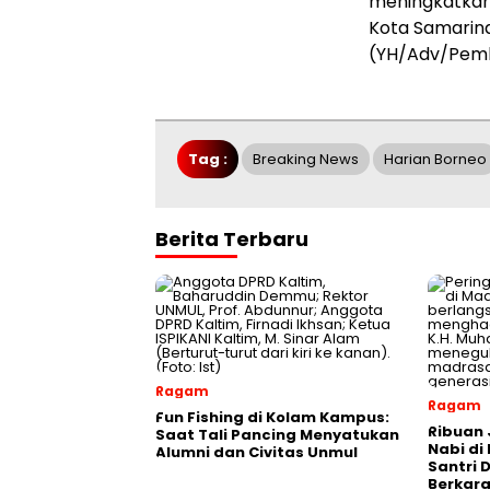
meningkatkan 
Kota Samarind
(YH/Adv/Pem
Tag :
Breaking News
Harian Borneo
Berita Terbaru
Ragam
Ragam
Fun Fishing di Kolam Kampus:
Ribuan 
Saat Tali Pancing Menyatukan
Nabi di
Alumni dan Civitas Unmul
Santri 
Berkara