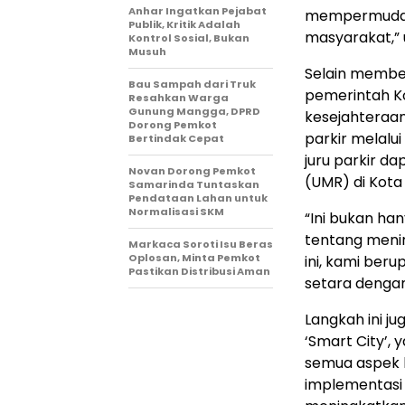
Anhar Ingatkan Pejabat
mempermudah 
Publik, Kritik Adalah
masyarakat,” 
Kontrol Sosial, Bukan
Musuh
Selain membe
Bau Sampah dari Truk
pemerintah K
Resahkan Warga
Gunung Mangga, DPRD
kesejahteraan
Dorong Pemkot
parkir melalu
Bertindak Cepat
juru parkir d
Novan Dorong Pemkot
(UMR) di Kota
Samarinda Tuntaskan
Pendataan Lahan untuk
Normalisasi SKM
“Ini bukan han
tentang menin
Markaca Soroti Isu Beras
Oplosan, Minta Pemkot
ini, kami ber
Pastikan Distribusi Aman
setara dengan 
Langkah ini j
‘Smart City’
semua aspek k
implementasi 