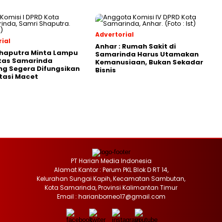
Advertorial
ial
Anhar : Rumah Sakit di
Shaputra Minta Lampu
Samarinda Harus Utamakan
ntas Samarinda
Kemanusiaan, Bukan Sekadar
g Segera Difungsikan
Bisnis
tasi Macet
PT Harian Media Indonesia
Alamat Kantor : Perum PKL Blok D RT 14,
Kelurahan Sungai Kapih, Kecamatan Sambutan,
Kota Samarinda, Provinsi Kalimantan Timur
Email : harianborneo17@gmail.com