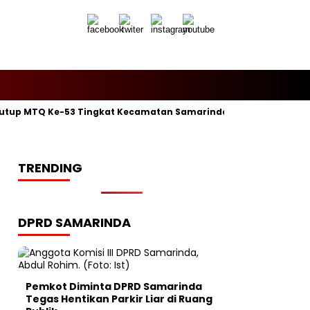
utup MTQ Ke-53 Tingkat Kecamatan Samarinda Ilir, Kelurahan P
TRENDING
DPRD SAMARINDA
Pemkot Diminta DPRD Samarinda
Tegas Hentikan Parkir Liar di Ruang