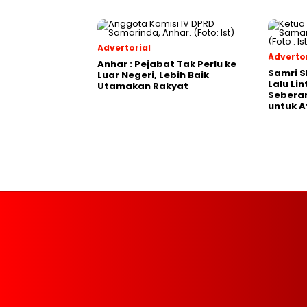
Advertorial
Advertor
Anhar : Pejabat Tak Perlu ke
Samri 
Luar Negeri, Lebih Baik
Lalu Li
Utamakan Rakyat
Seberan
untuk A