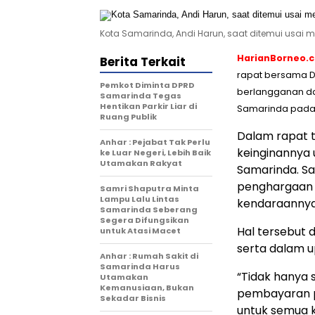
Kota Samarinda, Andi Harun, saat ditemui usai 
HarianBorneo.
Berita Terkait
rapat bersama D
Pemkot Diminta DPRD
berlangganan da
Samarinda Tegas
Hentikan Parkir Liar di
Samarinda pada 
Ruang Publik
Dalam rapat 
Anhar : Pejabat Tak Perlu
keinginannya 
ke Luar Negeri, Lebih Baik
Utamakan Rakyat
Samarinda. Sa
penghargaan 
Samri Shaputra Minta
Lampu Lalu Lintas
kendaraannya 
Samarinda Seberang
Segera Difungsikan
Hal tersebut
untuk Atasi Macet
serta dalam u
Anhar : Rumah Sakit di
Samarinda Harus
“Tidak hanya 
Utamakan
Kemanusiaan, Bukan
pembayaran p
Sekadar Bisnis
untuk semua ke