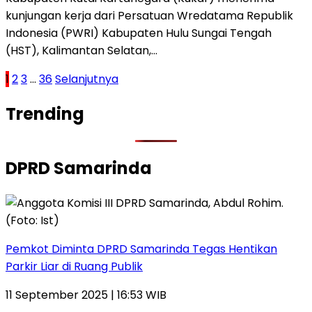
kunjungan kerja dari Persatuan Wredatama Republik
Indonesia (PWRI) Kabupaten Hulu Sungai Tengah
(HST), Kalimantan Selatan,…
Paginasi
1
2
3
…
36
Selanjutnya
pos
Trending
DPRD Samarinda
Pemkot Diminta DPRD Samarinda Tegas Hentikan
Parkir Liar di Ruang Publik
11 September 2025 | 16:53 WIB