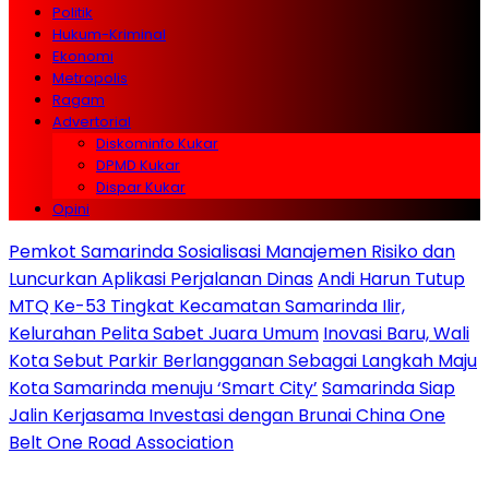
Politik
Hukum-Kriminal
Ekonomi
Metropolis
Ragam
Advertorial
Diskominfo Kukar
DPMD Kukar
Dispar Kukar
Opini
Pemkot Samarinda Sosialisasi Manajemen Risiko dan
Luncurkan Aplikasi Perjalanan Dinas
Andi Harun Tutup
MTQ Ke-53 Tingkat Kecamatan Samarinda Ilir,
Kelurahan Pelita Sabet Juara Umum
Inovasi Baru, Wali
Kota Sebut Parkir Berlangganan Sebagai Langkah Maju
Kota Samarinda menuju ‘Smart City’
Samarinda Siap
Jalin Kerjasama Investasi dengan Brunai China One
Belt One Road Association