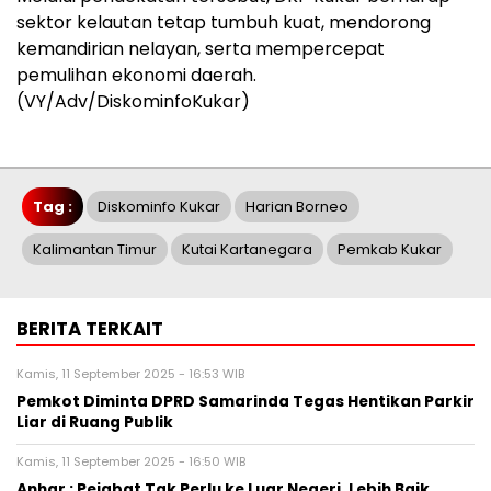
sektor kelautan tetap tumbuh kuat, mendorong
kemandirian nelayan, serta mempercepat
pemulihan ekonomi daerah.
(VY/Adv/DiskominfoKukar)
Tag :
Diskominfo Kukar
Harian Borneo
Kalimantan Timur
Kutai Kartanegara
Pemkab Kukar
BERITA TERKAIT
Kamis, 11 September 2025 - 16:53 WIB
Pemkot Diminta DPRD Samarinda Tegas Hentikan Parkir
Liar di Ruang Publik
Kamis, 11 September 2025 - 16:50 WIB
Anhar : Pejabat Tak Perlu ke Luar Negeri, Lebih Baik