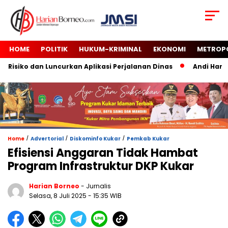
HOME
POLITIK
HUKUM-KRIMINAL
EKONOMI
METROP
siko dan Luncurkan Aplikasi Perjalanan Dinas
Andi Harun 
/
/
/
Home
Advertorial
Diskominfo Kukar
Pemkab Kukar
Efisiensi Anggaran Tidak Hambat
Program Infrastruktur DKP Kukar
Harian Borneo
- Jurnalis
Selasa, 8 Juli 2025
- 15:35 WIB