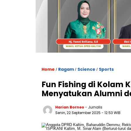
Home
Ragam
Science
Sports
/
/
/
Fun Fishing di Kolam 
Menyatukan Alumni da
Harian Borneo
- Jurnalis
Senin, 22 September 2025
- 12:53 WIB