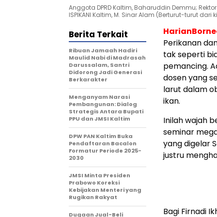
Anggota DPRD Kaltim, Baharuddin Demmu; Rektor U
ISPIKANI Kaltim, M. Sinar Alam (Berturut-turut dari ki
HarianBorn
Berita Terkait
Perikanan dan
Ribuan Jamaah Hadiri
tak seperti b
Maulid Nabi di Madrasah
pemancing. Ad
Darussalam, Santri
Didorong Jadi Generasi
dosen yang se
Berkarakter
larut dalam 
Menganyam Narasi
ikan.
Pembangunan: Dialog
Strategis Antara Bupati
PPU dan JMSI Kaltim
Inilah wajah 
seminar mega
DPW PAN Kaltim Buka
yang digelar 
Pendaftaran Bacalon
Formatur Periode 2025-
justru mengh
2030
JMSI Minta Presiden
Prabowo Koreksi
Kebijakan Menteri yang
Rugikan Rakyat
Bagi Firnadi I
Dugaan Jual-Beli