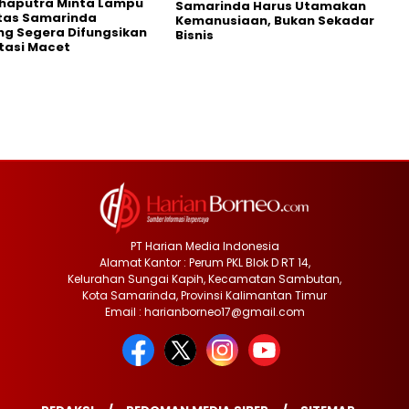
Shaputra Minta Lampu
Samarinda Harus Utamakan
ntas Samarinda
Kemanusiaan, Bukan Sekadar
g Segera Difungsikan
Bisnis
tasi Macet
PT Harian Media Indonesia
Alamat Kantor : Perum PKL Blok D RT 14,
Kelurahan Sungai Kapih, Kecamatan Sambutan,
Kota Samarinda, Provinsi Kalimantan Timur
Email : harianborneo17@gmail.com