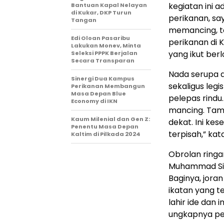
kegiatan ini 
Bantuan Kapal Nelayan
di Kukar, DKP Turun
perikanan, sa
Tangan
memancing, t
Edi Oloan Pasaribu
perikanan di K
Lakukan Monev, Minta
yang ikut ber
Seleksi PPPK Berjalan
Secara Transparan
Nada serupa 
Sinergi Dua Kampus
sekaligus legi
Perikanan Membangun
Masa Depan Blue
pelepas rindu
Economy di IKN
mancing. Tamb
Kaum Milenial dan Gen Z:
dekat. Ini ke
Penentu Masa Depan
terpisah,” kat
Kaltim di Pilkada 2024
Obrolan ringa
Muhammad Sina
Baginya, joran
ikatan yang te
lahir ide dan
ungkapnya pe