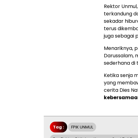
Rektor Unmul,
terkandung da
sekadar hibur
terus dikemba
juga sebagai 
Menariknya, pe
Darussalam, 
sederhana di t
Ketika senja 
yang membawa 
cerita Dies 
kebersamaa
Tag :
FPIK UNMUL