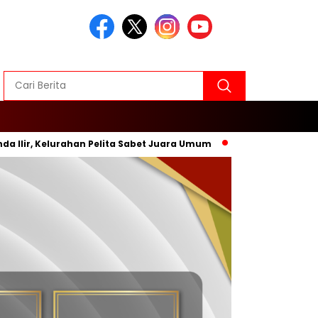
r, Kelurahan Pelita Sabet Juara Umum
Inovasi Baru, Wali K