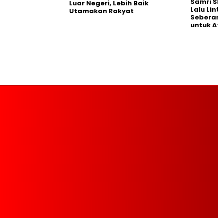
Samri 
Luar Negeri, Lebih Baik
Lalu Li
Utamakan Rakyat
Seberan
untuk A