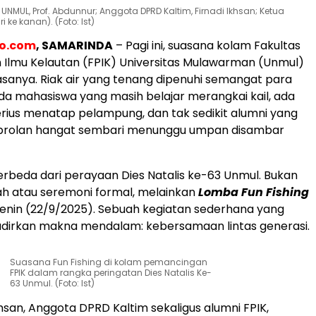
NMUL, Prof. Abdunnur; Anggota DPRD Kaltim, Firnadi Ikhsan; Ketua
ri ke kanan). (Foto: Ist)
eo.com
, SAMARINDA
– Pagi ini, suasana kolam Fakultas
 Ilmu Kelautan (FPIK) Universitas Mulawarman (Unmul)
iasanya. Riak air yang tenang dipenuhi semangat para
a mahasiswa yang masih belajar merangkai kail, ada
rius menatap pelampung, dan tak sedikit alumni yang
obrolan hangat sembari menunggu umpan disambar
berbeda dari perayaan Dies Natalis ke-63 Unmul. Bukan
h atau seremoni formal, melainkan
Lomba Fun Fishing
Senin (22/9/2025). Sebuah kegiatan sederhana yang
adirkan makna mendalam: kebersamaan lintas generasi.
Suasana Fun Fishing di kolam pemancingan
FPIK dalam rangka peringatan Dies Natalis Ke-
63 Unmul. (Foto: Ist)
khsan, Anggota DPRD Kaltim sekaligus alumni FPIK,