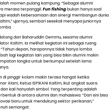
adalah momen pulang kampung. “Sebagai alumni
ya merasa terpanggil.
Fun fishing
bukan hanya soal
api wadah kebersamaan dan sinergi membangun dunia
altim,” ujarnya, sembari sesekali menyapa juniornya
lomba.
datang dari Baharuddin Demmu, sesama alumni
slator Kaltim. Ia melihat kegiatan ini sebagai ruang
. “Tahun depan, harapannya tidak hanya lomba
ah lagi kegiatan lain yang bisa bikin alumni makin
sempatan langka untuk berkumpul setelah lama
anya.
n di pinggir kolam makin terasa hangat ketika
r Alam, Ketua ISPIKANI Kaltim, ikut angkat suara.
 dan kail hanyalah simbol. Yang terpenting adalah
rbentuk di antara alumni dan mahasiswa. “Dari sini bisa
 inovasi baru untuk mendukung sektor perikanan,”
nuh semangat.