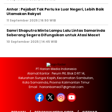
Anhar : Pejabat Tak Perlu ke Luar Negeri, Lebih Baik
Utamakan Rakyat
11 September 2025 | 16:50 WIB
Samri Shaputra Minta Lampu Lalu Lintas Samarinda
Seberang Segera Difungsikan untuk Atasi Macet
10 September 2025 | 14:45 WIB
PT Harian Media Indonesia
Alamat Kantor : Perum PKL Blok D RT 14,
Kelurahan Sungai Kapih, Kecamatan Sambutan,
Kota Samarinda, Provinsi Kalimantan Timur
Email : harianborneo17@gmail.com