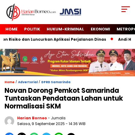
HOME
POLITIK
HUKUM-KRIMINAL
EKONOMI
METROP
Risiko dan Luncurkan Aplikasi Perjalanan Dinas
Andi Harun
/
/
Home
Advertorial
DPRD Samarinda
Novan Dorong Pemkot Samarinda
Tuntaskan Pendataan Lahan untuk
Normalisasi SKM
Harian Borneo
- Jurnalis
Selasa, 9 September 2025
- 14:36 WIB