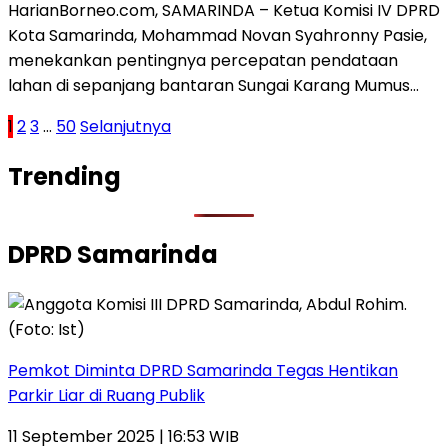
HarianBorneo.com, SAMARINDA – Ketua Komisi IV DPRD
Kota Samarinda, Mohammad Novan Syahronny Pasie,
menekankan pentingnya percepatan pendataan
lahan di sepanjang bantaran Sungai Karang Mumus…
Paginasi
1
2
3
…
50
Selanjutnya
pos
Trending
DPRD Samarinda
Pemkot Diminta DPRD Samarinda Tegas Hentikan
Parkir Liar di Ruang Publik
11 September 2025 | 16:53 WIB