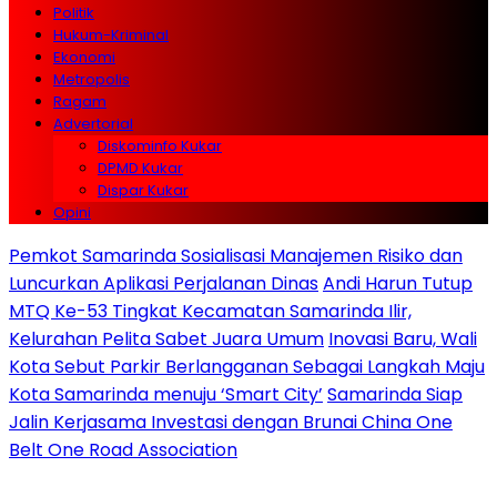
Politik
Hukum-Kriminal
Ekonomi
Metropolis
Ragam
Advertorial
Diskominfo Kukar
DPMD Kukar
Dispar Kukar
Opini
Pemkot Samarinda Sosialisasi Manajemen Risiko dan
Luncurkan Aplikasi Perjalanan Dinas
Andi Harun Tutup
MTQ Ke-53 Tingkat Kecamatan Samarinda Ilir,
Kelurahan Pelita Sabet Juara Umum
Inovasi Baru, Wali
Kota Sebut Parkir Berlangganan Sebagai Langkah Maju
Kota Samarinda menuju ‘Smart City’
Samarinda Siap
Jalin Kerjasama Investasi dengan Brunai China One
Belt One Road Association