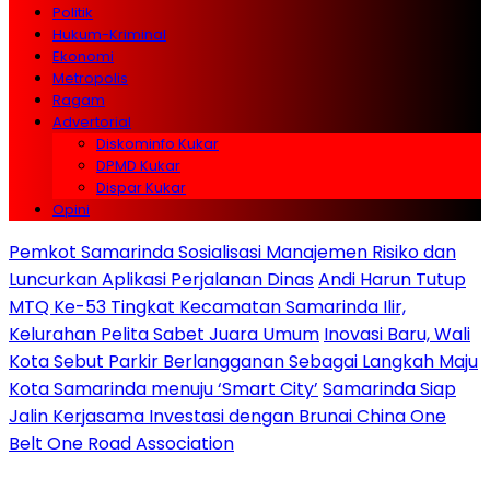
Politik
Hukum-Kriminal
Ekonomi
Metropolis
Ragam
Advertorial
Diskominfo Kukar
DPMD Kukar
Dispar Kukar
Opini
Pemkot Samarinda Sosialisasi Manajemen Risiko dan
Luncurkan Aplikasi Perjalanan Dinas
Andi Harun Tutup
MTQ Ke-53 Tingkat Kecamatan Samarinda Ilir,
Kelurahan Pelita Sabet Juara Umum
Inovasi Baru, Wali
Kota Sebut Parkir Berlangganan Sebagai Langkah Maju
Kota Samarinda menuju ‘Smart City’
Samarinda Siap
Jalin Kerjasama Investasi dengan Brunai China One
Belt One Road Association