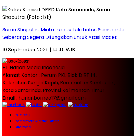
Samri Shaputra Minta Lampu Lalu Lintas Samarinda
Seberang Segera Difungsikan untuk Atasi Macet
10 September 2025 | 14:45 WIB
PT Harian Media Indonesia
Alamat Kantor : Perum PKL Blok D RT 14,
Kelurahan Sungai Kapih, Kecamatan Sambutan,
Kota Samarinda, Provinsi Kalimantan Timur
Email : harianborneo17@gmail.com
Redaksi
Pedoman Media Siber
Sitemap