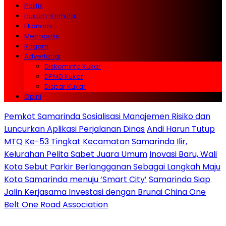
Politik
Hukum-Kriminal
Ekonomi
Metropolis
Ragam
Advertorial
Diskominfo Kukar
DPMD Kukar
Dispar Kukar
Opini
Pemkot Samarinda Sosialisasi Manajemen Risiko dan
Luncurkan Aplikasi Perjalanan Dinas
Andi Harun Tutup
MTQ Ke-53 Tingkat Kecamatan Samarinda Ilir,
Kelurahan Pelita Sabet Juara Umum
Inovasi Baru, Wali
Kota Sebut Parkir Berlangganan Sebagai Langkah Maju
Kota Samarinda menuju ‘Smart City’
Samarinda Siap
Jalin Kerjasama Investasi dengan Brunai China One
Belt One Road Association