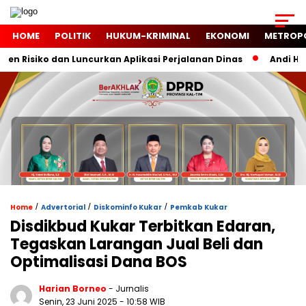
HOME
POLITIK
HUKUM-KRIMINAL
EKONOMI
METROP
 Risiko dan Luncurkan Aplikasi Perjalanan Dinas
Andi Haru
/
/
/
Home
Advertorial
Diskominfo Kukar
Pemkab Kukar
Disdikbud Kukar Terbitkan Edaran,
Tegaskan Larangan Jual Beli dan
Optimalisasi Dana BOS
Harian Borneo
- Jurnalis
Senin, 23 Juni 2025
- 10:58 WIB