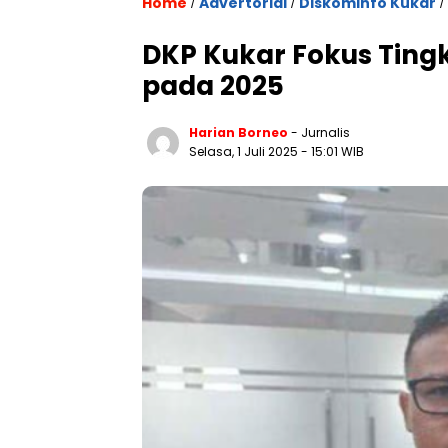
Home
Advertorial
Diskominfo Kukar
/
/
/
DKP Kukar Fokus Ting
pada 2025
Harian Borneo
- Jurnalis
Selasa, 1 Juli 2025
- 15:01 WIB