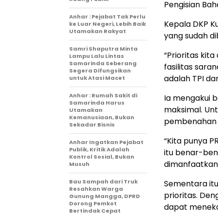
Pengisian Bah
Anhar : Pejabat Tak Perlu
Kepala DKP Ku
ke Luar Negeri, Lebih Baik
Utamakan Rakyat
yang sudah di
Samri Shaputra Minta
“Prioritas ki
Lampu Lalu Lintas
Samarinda Seberang
fasilitas sar
Segera Difungsikan
adalah TPI dan
untuk Atasi Macet
Anhar : Rumah Sakit di
Ia mengakui 
Samarinda Harus
maksimal. Unt
Utamakan
Kemanusiaan, Bukan
pembenahan p
Sekadar Bisnis
“Kita punya P
Anhar Ingatkan Pejabat
Publik, Kritik Adalah
itu benar-ben
Kontrol Sosial, Bukan
dimanfaatkan
Musuh
Bau Sampah dari Truk
Sementara itu
Resahkan Warga
prioritas. De
Gunung Mangga, DPRD
Dorong Pemkot
dapat menekan
Bertindak Cepat