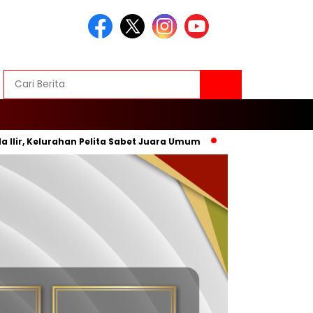
elurahan Pelita Sabet Juara Umum
Inovasi Baru, Wali Kota 