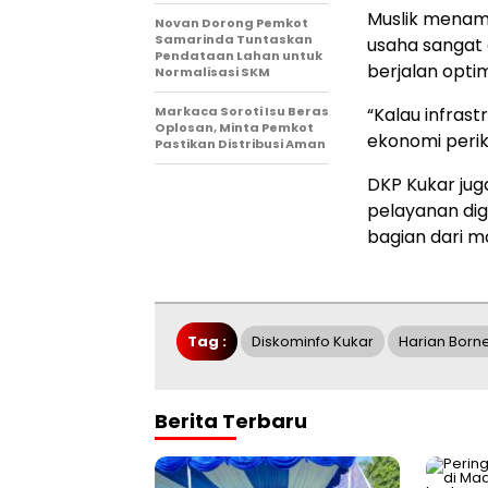
Muslik menamb
Novan Dorong Pemkot
Samarinda Tuntaskan
usaha sangat 
Pendataan Lahan untuk
berjalan optim
Normalisasi SKM
Markaca Soroti Isu Beras
“Kalau infras
Oplosan, Minta Pemkot
ekonomi perik
Pastikan Distribusi Aman
DKP Kukar ju
pelayanan dig
bagian dari m
Tag :
Diskominfo Kukar
Harian Born
Berita Terbaru