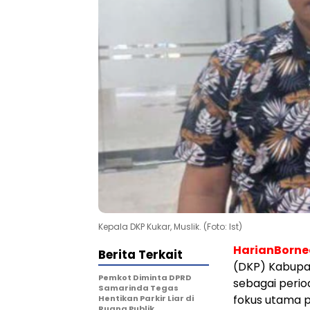
Kepala DKP Kukar, Muslik. (Foto: Ist)
HarianBorn
Berita Terkait
(DKP) Kabupa
Pemkot Diminta DPRD
sebagai perio
Samarinda Tegas
fokus utama p
Hentikan Parkir Liar di
Ruang Publik