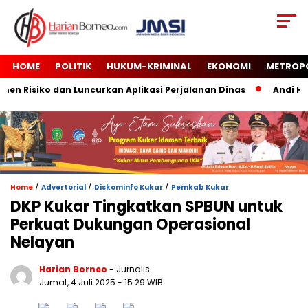
HOME
POLITIK
HUKUM-KRIMINAL
EKONOMI
METROP
 Risiko dan Luncurkan Aplikasi Perjalanan Dinas
Andi Haru
/
/
/
Home
Advertorial
Diskominfo Kukar
Pemkab Kukar
DKP Kukar Tingkatkan SPBUN untuk
Perkuat Dukungan Operasional
Nelayan
Harian Borneo
- Jurnalis
Jumat, 4 Juli 2025
- 15:29 WIB