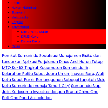
Politik
Hukum-Kriminal
Ekonomi
Metropolis
Ragam
Advertorial
Diskominfo Kukar
DPMD Kukar
Dispar Kukar
Opini
Pemkot Samarinda Sosialisasi Manajemen Risiko dan
Luncurkan Aplikasi Perjalanan Dinas
Andi Harun Tutup
MTQ Ke-53 Tingkat Kecamatan Samarinda Ilir,
Kelurahan Pelita Sabet Juara Umum
Inovasi Baru, Wali
Kota Sebut Parkir Berlangganan Sebagai Langkah Maju
Kota Samarinda menuju ‘Smart City’
Samarinda Siap
Jalin Kerjasama Investasi dengan Brunai China One
Belt One Road Association