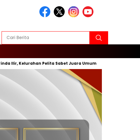
lir, Kelurahan Pelita Sabet Juara Umum
Inovasi Baru, Wal