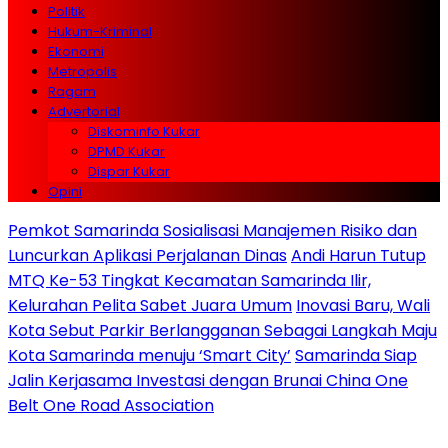
Politik
Hukum-Kriminal
Ekonomi
Metropolis
Ragam
Advertorial
Diskominfo Kukar
DPMD Kukar
Dispar Kukar
Opini
Pemkot Samarinda Sosialisasi Manajemen Risiko dan
Luncurkan Aplikasi Perjalanan Dinas
Andi Harun Tutup
MTQ Ke-53 Tingkat Kecamatan Samarinda Ilir,
Kelurahan Pelita Sabet Juara Umum
Inovasi Baru, Wali
Kota Sebut Parkir Berlangganan Sebagai Langkah Maju
Kota Samarinda menuju ‘Smart City’
Samarinda Siap
Jalin Kerjasama Investasi dengan Brunai China One
Belt One Road Association