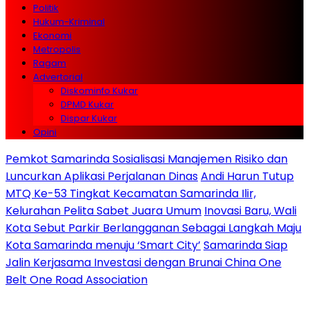
Politik
Hukum-Kriminal
Ekonomi
Metropolis
Ragam
Advertorial
Diskominfo Kukar
DPMD Kukar
Dispar Kukar
Opini
Pemkot Samarinda Sosialisasi Manajemen Risiko dan
Luncurkan Aplikasi Perjalanan Dinas
Andi Harun Tutup
MTQ Ke-53 Tingkat Kecamatan Samarinda Ilir,
Kelurahan Pelita Sabet Juara Umum
Inovasi Baru, Wali
Kota Sebut Parkir Berlangganan Sebagai Langkah Maju
Kota Samarinda menuju ‘Smart City’
Samarinda Siap
Jalin Kerjasama Investasi dengan Brunai China One
Belt One Road Association