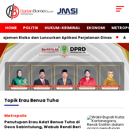
HOME
POLITIK
HUKUM-KRIMINAL
EKONOMI
METROP
ajemen Risiko dan Luncurkan Aplikasi Perjalanan Dinas
And
Topik
Erau Benua Tuha
Metropolis
Penutupan Erau Adat Benua Tuha di
Desa Sabintulung, Wabub Rendi Beri