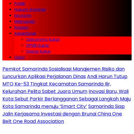
Politik
Hukum-Kriminal
Ekonomi
Metropolis
Ragam
Advertorial
Diskominfo Kukar
DPMD Kukar
Dispar Kukar
Opini
Pemkot Samarinda Sosialisasi Manajemen Risiko dan
Luncurkan Aplikasi Perjalanan Dinas
Andi Harun Tutup
MTQ Ke-53 Tingkat Kecamatan Samarinda Ilir,
Kelurahan Pelita Sabet Juara Umum
Inovasi Baru, Wali
Kota Sebut Parkir Berlangganan Sebagai Langkah Maju
Kota Samarinda menuju ‘Smart City’
Samarinda Siap
Jalin Kerjasama Investasi dengan Brunai China One
Belt One Road Association