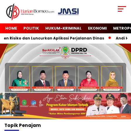
HOME
POLITIK
HUKUM-KRIMINAL
EKONOMI
METROP
n Risiko dan Luncurkan Aplikasi Perjalanan Dinas
Andi Har
Topik
Penajam