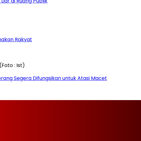
iar di Ruang Publik
amakan Rakyat
rang Segera Difungsikan untuk Atasi Macet