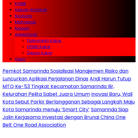
Politik
Hukum-Kriminal
Ekonomi
Metropolis
Ragam
Advertorial
Diskominfo Kukar
DPMD Kukar
Dispar Kukar
Opini
Pemkot Samarinda Sosialisasi Manajemen Risiko dan
Luncurkan Aplikasi Perjalanan Dinas
Andi Harun Tutup
MTQ Ke-53 Tingkat Kecamatan Samarinda Ilir,
Kelurahan Pelita Sabet Juara Umum
Inovasi Baru, Wali
Kota Sebut Parkir Berlangganan Sebagai Langkah Maju
Kota Samarinda menuju ‘Smart City’
Samarinda Siap
Jalin Kerjasama Investasi dengan Brunai China One
Belt One Road Association