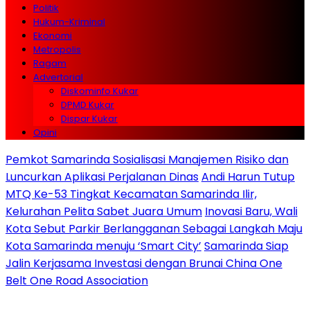
Politik
Hukum-Kriminal
Ekonomi
Metropolis
Ragam
Advertorial
Diskominfo Kukar
DPMD Kukar
Dispar Kukar
Opini
Pemkot Samarinda Sosialisasi Manajemen Risiko dan
Luncurkan Aplikasi Perjalanan Dinas
Andi Harun Tutup
MTQ Ke-53 Tingkat Kecamatan Samarinda Ilir,
Kelurahan Pelita Sabet Juara Umum
Inovasi Baru, Wali
Kota Sebut Parkir Berlangganan Sebagai Langkah Maju
Kota Samarinda menuju ‘Smart City’
Samarinda Siap
Jalin Kerjasama Investasi dengan Brunai China One
Belt One Road Association