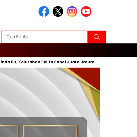
lir, Kelurahan Pelita Sabet Juara Umum
Inovasi Baru, Wal