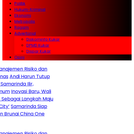
Politik
Hukum-Kriminal
Ekonomi
Metropolis
Ragam
Advertorial
Diskominfo Kukar
DPMD Kukar
Dispar Kukar
Opini
najemen Risiko dan
nas
Andi Harun Tutup
marinda Ilir,
mum
Inovasi Baru, Wali
 Sebagai Langkah Maju
ty’
Samarinda Siap
n Brunai China One
najemen Risiko dan