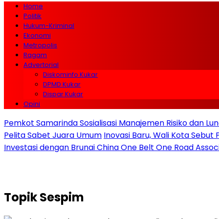
Home
Politik
Hukum-Kriminal
Ekonomi
Metropolis
Ragam
Advertorial
Diskominfo Kukar
DPMD Kukar
Dispar Kukar
Opini
Pemkot Samarinda Sosialisasi Manajemen Risiko dan Lunc
Pelita Sabet Juara Umum
Inovasi Baru, Wali Kota Sebut
Investasi dengan Brunai China One Belt One Road Assoc
Topik
Sespim