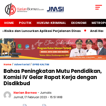
HOME
POLITIK
HUKUM-KRIMINAL
EKONOMI
METROP
siko dan Luncurkan Aplikasi Perjalanan Dinas
Andi Harun 
/
/
Home
Advertorial
DPRD KALTIM
Bahas Peningkatan Mutu Pendidikan,
Komisi IV Gelar Rapat Kerja dengan
Disdikbud
Harian Borneo
- Jurnalis
Jumat, 17 Februari 2023
- 15:51 WIB