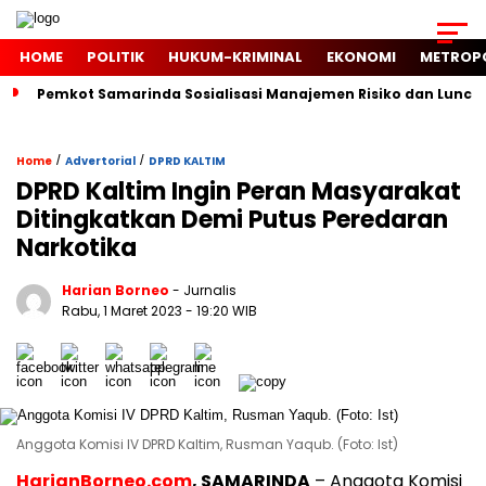
HOME
POLITIK
HUKUM-KRIMINAL
EKONOMI
METROP
Pemkot Samarinda Sosialisasi Manajemen Risiko dan Luncur
/
/
Home
Advertorial
DPRD KALTIM
DPRD Kaltim Ingin Peran Masyarakat
Ditingkatkan Demi Putus Peredaran
Narkotika
Harian Borneo
- Jurnalis
Rabu, 1 Maret 2023
- 19:20 WIB
Anggota Komisi IV DPRD Kaltim, Rusman Yaqub. (Foto: Ist)
HarianBorneo.com
, SAMARINDA
– Anggota Komisi