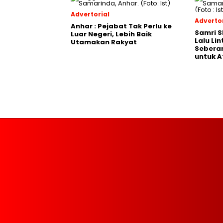
Advertorial
Advertor
Anhar : Pejabat Tak Perlu ke
Samri 
Luar Negeri, Lebih Baik
Lalu Li
Utamakan Rakyat
Seberan
untuk A