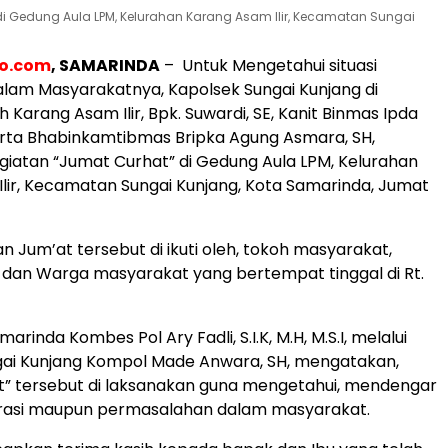
di Gedung Aula LPM, Kelurahan Karang Asam Ilir, Kecamatan Sungai
eo.com
, SAMARINDA
– Untuk Mengetahui situasi
lam Masyarakatnya, Kapolsek Sungai Kunjang di
 Karang Asam Ilir, Bpk. Suwardi, SE, Kanit Binmas Ipda
erta Bhabinkamtibmas Bripka Agung Asmara, SH,
iatan “Jumat Curhat” di Gedung Aula LPM, Kelurahan
lir, Kecamatan Sungai Kunjang, Kota Samarinda, Jumat
n Jum’at tersebut di ikuti oleh, tokoh masyarakat,
dan Warga masyarakat yang bertempat tinggal di Rt.
arinda Kombes Pol Ary Fadli, S.I.K, M.H, M.S.I, melalui
gai Kunjang Kompol Made Anwara, SH, mengatakan,
t” tersebut di laksanakan guna mengetahui, mendengar
irasi maupun permasalahan dalam masyarakat.