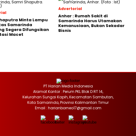
Advertorial
ial
Anhar : Rumah Sakit di
Shaputra Minta Lampu
Samarinda Harus Utamakan
ntas Samarinda
Kemanusiaan, Bukan Sekadar
g Segera Difungsikan
Bisnis
tasi Macet
PT Harian Media Indonesia
Alamat Kantor : Perum PKL Blok D RT 14,
Kelurahan Sungai Kapih, Kecamatan Sambutan,
Kota Samarinda, Provinsi Kalimantan Timur
Email : harianborneo17@gmail.com