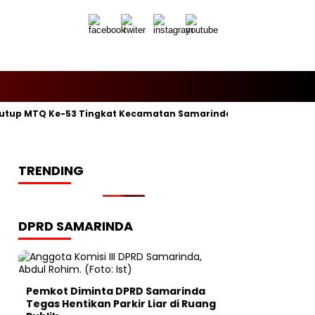
utup MTQ Ke-53 Tingkat Kecamatan Samarinda Ilir, Kelurahan P
TRENDING
DPRD SAMARINDA
Pemkot Diminta DPRD Samarinda
Tegas Hentikan Parkir Liar di Ruang