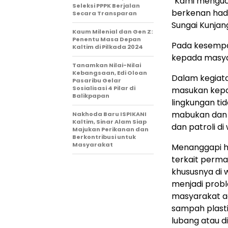
“Kami menguc
Seleksi PPPK Berjalan
berkenan had
Secara Transparan
Sungai Kunjan
Kaum Milenial dan Gen Z:
Penentu Masa Depan
Pada kesempa
Kaltim di Pilkada 2024
kepada masya
Tanamkan Nilai-Nilai
Kebangsaan, Edi Oloan
Dalam kegiat
Pasaribu Gelar
Sosialisasi 4 Pilar di
masukan kepa
Balikpapan
lingkungan ti
mabukan dan m
Nakhoda Baru ISPIKANI
Kaltim, Sinar Alam Siap
dan patroli d
Majukan Perikanan dan
Berkontribusi untuk
Masyarakat
Menanggapi h
terkait perm
khususnya di w
menjadi prob
masyarakat a
sampah plasti
lubang atau 