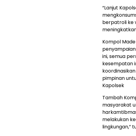
“Lanjut Kapol
mengkonsumsi
berpatroli ke
meningkatkan 
Kompol Made 
penyampaian 
ini, semua p
kesempatan ini
koordinasikan
pimpinan untu
Kapolsek
Tambah Komp
masyarakat u
harkamtibmas
melakukan ke
lingkungan,” 