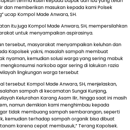
apkan terima kasih kepada bapak dan Ibu yang telah
ir dan memberikan masukan kepada kami Polsek
g” ucap Kompol Made Anwara, SH.
tan itu juga Kompol Made Anwara, SH, mempersilahkan
rakat untuk menyampaikan aspirasinya.
an tersebut, masyarakat menyampaikan keluhan dan
da Kapolsek yakni, masalah sampah membuat
dak nyaman, kemudian solusi warga yang sering mabuk
engkonsumsi narkoba agar sering di lakukan razia
i wilayah lingkungan warga tersebut
al tersebut Kompol Made Anwara, SH, menjelaskan,
asalahan sampah di kecamatan Sungai Kunjang,
ilayah Kelurahan Karang Asam Ilir, hingga saat ini masih
lem, namun demikian kami menghimbau kepada
gar tidak membuang sampah sembarangan, seperti
k, kemudian terhadap sampah organik bisa dibuat
ditanam karena cepat membusuk,” Terang Kapolsek.