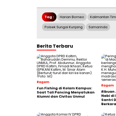
Tag :
Harian Borneo
Kalimantan Tim
Polsek Sungai Kunjang
Samarinda
Berita Terbaru
Ragam
Ragam
Fun Fishing di Kolam Kampus:
Ribuan 
Saat Tali Pancing Menyatukan
Nabi di
Alumni dan Civitas Unmul
Santri 
Berkara