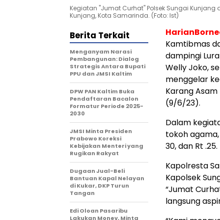
Kegiatan "Jumat Curhat" Polsek Sungai Kunjang 
Kunjang, Kota Samarinda. (Foto: Ist)
HarianBorn
Berita Terkait
Kamtibmas da
Menganyam Narasi
dampingi Lurah
Pembangunan: Dialog
Welly Joko, s
Strategis Antara Bupati
PPU dan JMSI Kaltim
menggelar keg
Karang Asam I
DPW PAN Kaltim Buka
Pendaftaran Bacalon
(9/6/23).
Formatur Periode 2025-
2030
Dalam kegiata
JMSI Minta Presiden
tokoh agama, 
Prabowo Koreksi
30, dan Rt .25.
Kebijakan Menteri yang
Rugikan Rakyat
Kapolresta Sam
Dugaan Jual-Beli
Kapolsek Sun
Bantuan Kapal Nelayan
di Kukar, DKP Turun
“Jumat Curha
Tangan
langsung asp
Edi Oloan Pasaribu
Lakukan Monev, Minta