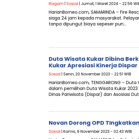
Ragam
|
Sosial
| Jumat, 1 Maret 2024 - 22:56 WI
HarianBorneo.com, SAMARINDA – Fire Resc
siaga 24 jam kepada masyarakat. Pelaya
tanpa dipungut biaya sepeser pun…
Duta Wisata Kukar Dibina Berk
Kukar Apresiasi Kinerja Dispa
Sosial
| Senin, 20 November 2023 - 22:51 WIB
HarianBorneo.com, TENGGARONG – Duta Wi
dalam pemilihan Duta Wisata Kukar 2023
Dinas Pariwisata (Dispar) dan Asosiasi Du
Novan Dorong OPD TIngkatka
Sosial
| Kamis, 9 November 2023 - 02:43 WIB