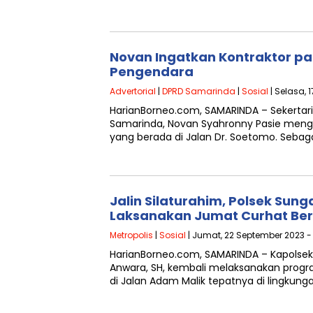
Novan Ingatkan Kontraktor p
Pengendara
Advertorial
|
DPRD Samarinda
|
Sosial
| Selasa, 
HarianBorneo.com, SAMARINDA – Sekertaris
Samarinda, Novan Syahronny Pasie mengkr
yang berada di Jalan Dr. Soetomo. Sebag
Jalin Silaturahim, Polsek Sung
Laksanakan Jumat Curhat B
Metropolis
|
Sosial
| Jumat, 22 September 2023 - 
HarianBorneo.com, SAMARINDA – Kapolsek
Anwara, SH, kembali melaksanakan progr
di Jalan Adam Malik tepatnya di lingkung