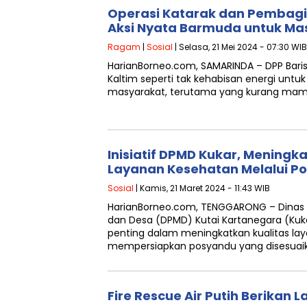
Operasi Katarak dan Pembagi
Aksi Nyata Barmuda untuk Ma
Ragam
|
Sosial
| Selasa, 21 Mei 2024 - 07:30 WIB
HarianBorneo.com, SAMARINDA – DPP Bar
Kaltim seperti tak kehabisan energi untu
masyarakat, terutama yang kurang mamp
Inisiatif DPMD Kukar, Meningk
Layanan Kesehatan Melalui P
Sosial
| Kamis, 21 Maret 2024 - 11:43 WIB
HarianBorneo.com, TENGGARONG – Dinas
dan Desa (DPMD) Kutai Kartanegara (Kuka
penting dalam meningkatkan kualitas l
mempersiapkan posyandu yang disesuai
Fire Rescue Air Putih Berikan 