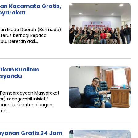
an Kacamata Gratis,
syarakat
isan Muda Daerah (Barmuda)
k terus berbagi kepada
u. Deretan aksi…
atkan Kualitas
osyandu
 Pemberdayaan Masyarakat
r) mengambil inisiatif
ayanan kesehatan dengan
kan…
Layanan Gratis 24 Jam