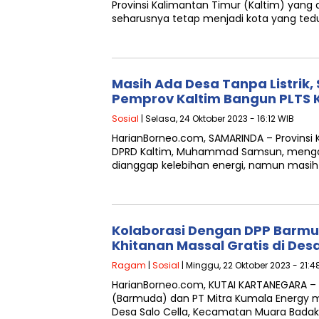
Provinsi Kalimantan Timur (Kaltim) yang d
seharusnya tetap menjadi kota yang ted
Masih Ada Desa Tanpa Listrik
Pemprov Kaltim Bangun PLTS
Sosial
| Selasa, 24 Oktober 2023 - 16:12 WIB
HarianBorneo.com, SAMARINDA – Provinsi 
DPRD Kaltim, Muhammad Samsun, mengal
dianggap kelebihan energi, namun masih
Kolaborasi Dengan DPP Barmu
Khitanan Massal Gratis di Desa
Ragam
|
Sosial
| Minggu, 22 Oktober 2023 - 21:4
HarianBorneo.com, KUTAI KARTANEGARA –
(Barmuda) dan PT Mitra Kumala Energy m
Desa Salo Cella, Kecamatan Muara Bada