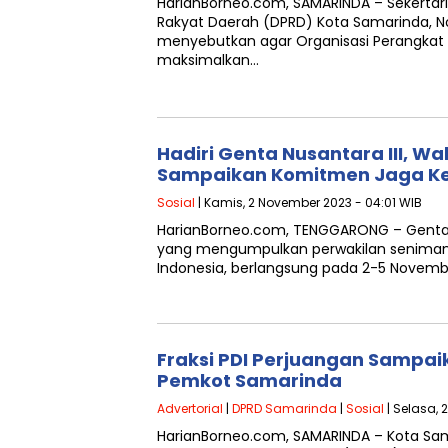
HarianBorneo.com, SAMARINDA – Sekertaris
Rakyat Daerah (DPRD) Kota Samarinda, N
menyebutkan agar Organisasi Perangkat
maksimalkan…
Hadiri Genta Nusantara III, W
Sampaikan Komitmen Jaga K
Sosial
| Kamis, 2 November 2023 - 04:01 WIB
HarianBorneo.com, TENGGARONG – Genta N
yang mengumpulkan perwakilan seniman 
Indonesia, berlangsung pada 2-5 November
Fraksi PDI Perjuangan Sampai
Pemkot Samarinda
Advertorial
|
DPRD Samarinda
|
Sosial
| Selasa, 
HarianBorneo.com, SAMARINDA – Kota Sam