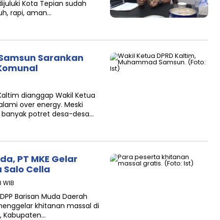
ijuluki Kota Tepian sudah
uh, rapi, aman…
, Samsun Sarankan
 Komunal
Kaltim dianggap Wakil Ketua
ami over energy. Meski
 banyak potret desa-desa…
da, PT MKE Gelar
 Salo Cella
8 WIB
 DPP Barisan Muda Daerah
enggelar khitanan massal di
k, Kabupaten…