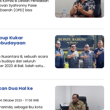
 Komisi III Dewan Perwakilan
ovan Syahronny Pasie
 Daerah (OPD) bisa
abup Kukar
ebudayaan
usantara III, sebuah acara
budaya dari seluruh
 2023 di Bali. Salah satu…
kan Dua Hal ke
24 Oktober 2023 - 17:06 WIB
arinda, sebagai Ibu kota