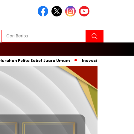
 Pelita Sabet Juara Umum
Inovasi Baru, Wali Kota Sebut Pa