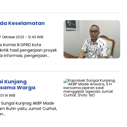
ada Keselamatan
17 Oktober 2023 - 12:43 WIB
 Komisi III DPRD Kota
itik hasil pengerjaan proyek
ai informasi, pengerjaan…
ai Kunjang
ersama Warga
01:14 WIB
 Sungai Kunjnag AKBP Made
am Rutin yaitu Jumat Curhat,
an…