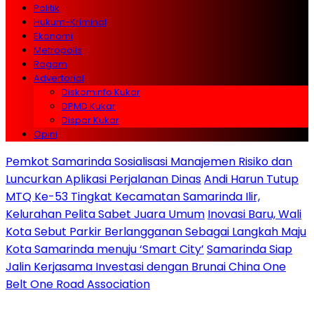
Politik
Hukum-Kriminal
Ekonomi
Metropolis
Ragam
Advertorial
Diskominfo Kukar
DPMD Kukar
Dispar Kukar
Opini
Pemkot Samarinda Sosialisasi Manajemen Risiko dan
Luncurkan Aplikasi Perjalanan Dinas
Andi Harun Tutup
MTQ Ke-53 Tingkat Kecamatan Samarinda Ilir,
Kelurahan Pelita Sabet Juara Umum
Inovasi Baru, Wali
Kota Sebut Parkir Berlangganan Sebagai Langkah Maju
Kota Samarinda menuju ‘Smart City’
Samarinda Siap
Jalin Kerjasama Investasi dengan Brunai China One
Belt One Road Association