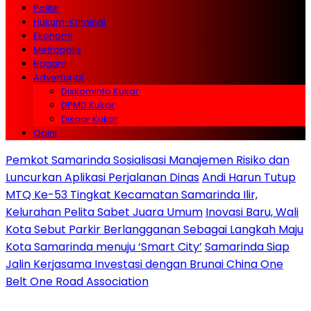
Politik
Hukum-Kriminal
Ekonomi
Metropolis
Ragam
Advertorial
Diskominfo Kukar
DPMD Kukar
Dispar Kukar
Opini
Pemkot Samarinda Sosialisasi Manajemen Risiko dan
Luncurkan Aplikasi Perjalanan Dinas
Andi Harun Tutup
MTQ Ke-53 Tingkat Kecamatan Samarinda Ilir,
Kelurahan Pelita Sabet Juara Umum
Inovasi Baru, Wali
Kota Sebut Parkir Berlangganan Sebagai Langkah Maju
Kota Samarinda menuju ‘Smart City’
Samarinda Siap
Jalin Kerjasama Investasi dengan Brunai China One
Belt One Road Association