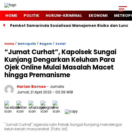
HOME
POLITIK
HUKUM-KRIMINAL
EKONOMI
METROP
Pemkot Samarinda Sosialisasi Manajemen Risiko dan Luncur
/
/
/
Home
Metropolis
Ragam
Sosial
“Jumat Curhat”, Kapolsek Sungai
Kunjang Dengarkan Keluhan Para
Ojek Online Mulai Masalah Macet
hingga Premanisme
Harian Borneo
- Jurnalis
Jumat, 21 April 2023
- 00:39 WIB
"Jumat Curhat" agenda rutin Polsek Sungai Kunjang mendengar
keluh kesah masyarakat. (Foto: Ist)