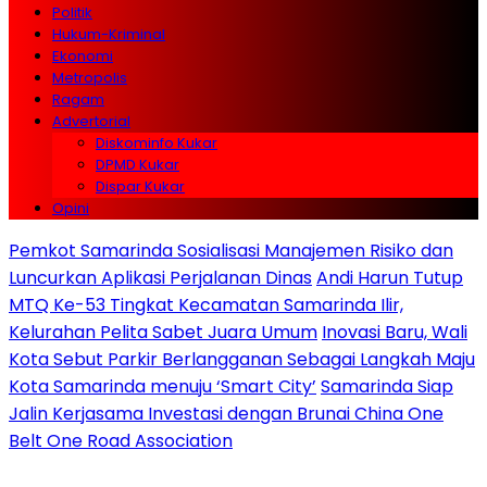
Politik
Hukum-Kriminal
Ekonomi
Metropolis
Ragam
Advertorial
Diskominfo Kukar
DPMD Kukar
Dispar Kukar
Opini
Pemkot Samarinda Sosialisasi Manajemen Risiko dan
Luncurkan Aplikasi Perjalanan Dinas
Andi Harun Tutup
MTQ Ke-53 Tingkat Kecamatan Samarinda Ilir,
Kelurahan Pelita Sabet Juara Umum
Inovasi Baru, Wali
Kota Sebut Parkir Berlangganan Sebagai Langkah Maju
Kota Samarinda menuju ‘Smart City’
Samarinda Siap
Jalin Kerjasama Investasi dengan Brunai China One
Belt One Road Association