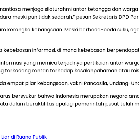
senantiasa menjaga silaturahmi antar tetangga dan warga
ara meski pun tidak sedarah,” pesan Sekretaris DPD Parta
am kerangka kebangsaan. Meski berbeda-beda suku, aga
 kebebasan informasi, di mana kebebasan berpendapat se
 informasi yang memicu terjadinya pertikaian antar war
ng terkadang rentan terhadap kesalahpahaman atau mis
da empat pilar kebangsaan, yakni Pancasila, Undang-Und
rus bersyukur bahwa Indonesia merupakan negara aman 
ta dalam beraktifitas apalagi pemerintah pusat telah m
iar di Ruang Publik