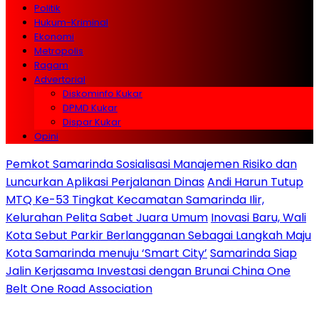
Politik
Hukum-Kriminal
Ekonomi
Metropolis
Ragam
Advertorial
Diskominfo Kukar
DPMD Kukar
Dispar Kukar
Opini
Pemkot Samarinda Sosialisasi Manajemen Risiko dan
Luncurkan Aplikasi Perjalanan Dinas
Andi Harun Tutup
MTQ Ke-53 Tingkat Kecamatan Samarinda Ilir,
Kelurahan Pelita Sabet Juara Umum
Inovasi Baru, Wali
Kota Sebut Parkir Berlangganan Sebagai Langkah Maju
Kota Samarinda menuju ‘Smart City’
Samarinda Siap
Jalin Kerjasama Investasi dengan Brunai China One
Belt One Road Association