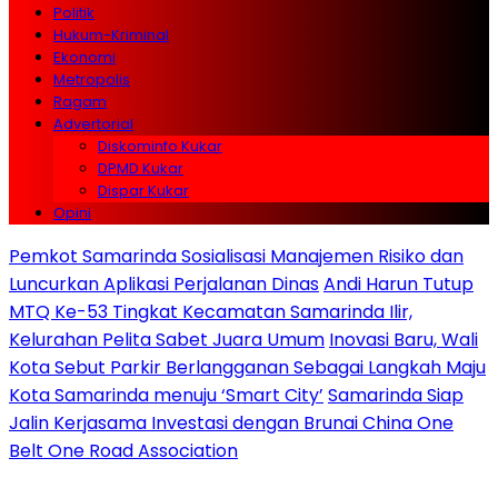
Politik
Hukum-Kriminal
Ekonomi
Metropolis
Ragam
Advertorial
Diskominfo Kukar
DPMD Kukar
Dispar Kukar
Opini
Pemkot Samarinda Sosialisasi Manajemen Risiko dan
Luncurkan Aplikasi Perjalanan Dinas
Andi Harun Tutup
MTQ Ke-53 Tingkat Kecamatan Samarinda Ilir,
Kelurahan Pelita Sabet Juara Umum
Inovasi Baru, Wali
Kota Sebut Parkir Berlangganan Sebagai Langkah Maju
Kota Samarinda menuju ‘Smart City’
Samarinda Siap
Jalin Kerjasama Investasi dengan Brunai China One
Belt One Road Association