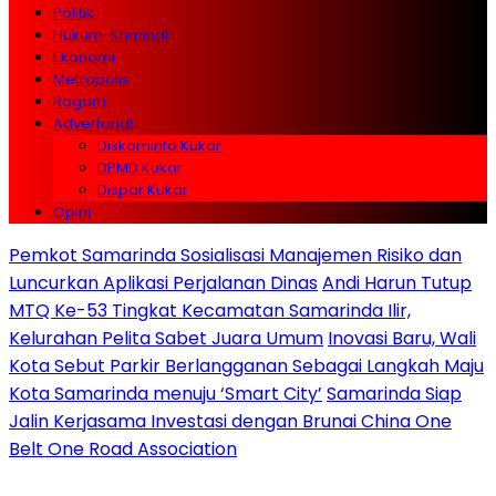
Politik
Hukum-Kriminal
Ekonomi
Metropolis
Ragam
Advertorial
Diskominfo Kukar
DPMD Kukar
Dispar Kukar
Opini
Pemkot Samarinda Sosialisasi Manajemen Risiko dan
Luncurkan Aplikasi Perjalanan Dinas
Andi Harun Tutup
MTQ Ke-53 Tingkat Kecamatan Samarinda Ilir,
Kelurahan Pelita Sabet Juara Umum
Inovasi Baru, Wali
Kota Sebut Parkir Berlangganan Sebagai Langkah Maju
Kota Samarinda menuju ‘Smart City’
Samarinda Siap
Jalin Kerjasama Investasi dengan Brunai China One
Belt One Road Association