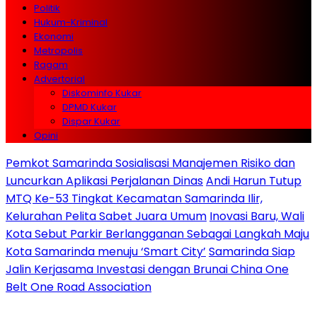
Politik
Hukum-Kriminal
Ekonomi
Metropolis
Ragam
Advertorial
Diskominfo Kukar
DPMD Kukar
Dispar Kukar
Opini
Pemkot Samarinda Sosialisasi Manajemen Risiko dan
Luncurkan Aplikasi Perjalanan Dinas
Andi Harun Tutup
MTQ Ke-53 Tingkat Kecamatan Samarinda Ilir,
Kelurahan Pelita Sabet Juara Umum
Inovasi Baru, Wali
Kota Sebut Parkir Berlangganan Sebagai Langkah Maju
Kota Samarinda menuju ‘Smart City’
Samarinda Siap
Jalin Kerjasama Investasi dengan Brunai China One
Belt One Road Association