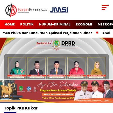
HOME
POLITIK
HUKUM-KRIMINAL
EKONOMI
METROP
en Risiko dan Luncurkan Aplikasi Perjalanan Dinas
Andi Ha
Topik
PKB Kukar