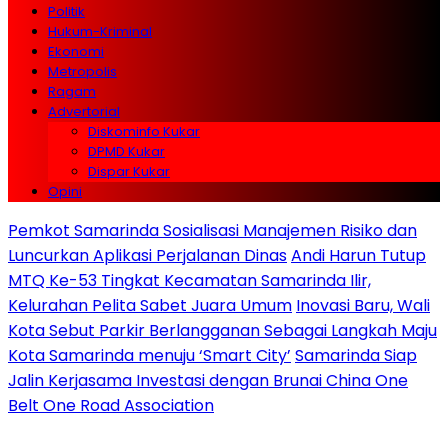
Politik
Hukum-Kriminal
Ekonomi
Metropolis
Ragam
Advertorial
Diskominfo Kukar
DPMD Kukar
Dispar Kukar
Opini
Pemkot Samarinda Sosialisasi Manajemen Risiko dan
Luncurkan Aplikasi Perjalanan Dinas
Andi Harun Tutup
MTQ Ke-53 Tingkat Kecamatan Samarinda Ilir,
Kelurahan Pelita Sabet Juara Umum
Inovasi Baru, Wali
Kota Sebut Parkir Berlangganan Sebagai Langkah Maju
Kota Samarinda menuju ‘Smart City’
Samarinda Siap
Jalin Kerjasama Investasi dengan Brunai China One
Belt One Road Association