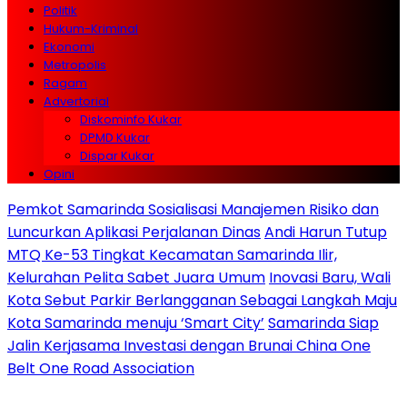
Politik
Hukum-Kriminal
Ekonomi
Metropolis
Ragam
Advertorial
Diskominfo Kukar
DPMD Kukar
Dispar Kukar
Opini
Pemkot Samarinda Sosialisasi Manajemen Risiko dan
Luncurkan Aplikasi Perjalanan Dinas
Andi Harun Tutup
MTQ Ke-53 Tingkat Kecamatan Samarinda Ilir,
Kelurahan Pelita Sabet Juara Umum
Inovasi Baru, Wali
Kota Sebut Parkir Berlangganan Sebagai Langkah Maju
Kota Samarinda menuju ‘Smart City’
Samarinda Siap
Jalin Kerjasama Investasi dengan Brunai China One
Belt One Road Association