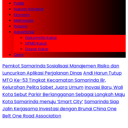
Politik
Hukum-Kriminal
Ekonomi
Metropolis
Ragam
Advertorial
Diskominfo Kukar
DPMD Kukar
Dispar Kukar
Opini
Pemkot Samarinda Sosialisasi Manajemen Risiko dan
Luncurkan Aplikasi Perjalanan Dinas
Andi Harun Tutup
MTQ Ke-53 Tingkat Kecamatan Samarinda Ilir,
Kelurahan Pelita Sabet Juara Umum
Inovasi Baru, Wali
Kota Sebut Parkir Berlangganan Sebagai Langkah Maju
Kota Samarinda menuju ‘Smart City’
Samarinda Siap
Jalin Kerjasama Investasi dengan Brunai China One
Belt One Road Association