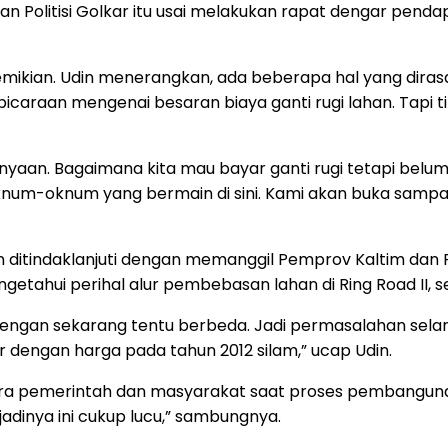
apkan Politisi Golkar itu usai melakukan rapat dengar pen
demikian. Udin menerangkan, ada beberapa hal yang dira
bicaraan mengenai besaran biaya ganti rugi lahan. Tap
anyaan. Bagaimana kita mau bayar ganti rugi tetapi be
um-oknum yang bermain di sini. Kami akan buka sampai ad
n ditindaklanjuti dengan memanggil Pemprov Kaltim dan P
mengetahui perihal alur pembebasan lahan di Ring Road II
dengan sekarang tentu berbeda. Jadi permasalahan selan
ar dengan harga pada tahun 2012 silam,” ucap Udin.
ntara pemerintah dan masyarakat saat proses pembangun
jadinya ini cukup lucu,” sambungnya.