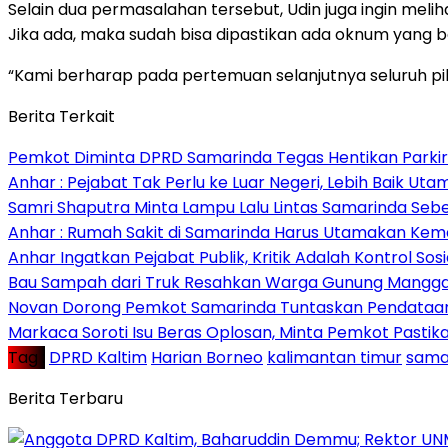
Selain dua permasalahan tersebut, Udin juga ingin m
Jika ada, maka sudah bisa dipastikan ada oknum yang be
“Kami berharap pada pertemuan selanjutnya seluruh pi
Berita Terkait
Pemkot Diminta DPRD Samarinda Tegas Hentikan Parkir L
Anhar : Pejabat Tak Perlu ke Luar Negeri, Lebih Baik Ut
Samri Shaputra Minta Lampu Lalu Lintas Samarinda Sebe
Anhar : Rumah Sakit di Samarinda Harus Utamakan Kema
Anhar Ingatkan Pejabat Publik, Kritik Adalah Kontrol Sos
Bau Sampah dari Truk Resahkan Warga Gunung Mangga
Novan Dorong Pemkot Samarinda Tuntaskan Pendataan 
Markaca Soroti Isu Beras Oplosan, Minta Pemkot Pastika
Tag :
DPRD Kaltim
Harian Borneo
kalimantan timur
sama
Berita Terbaru