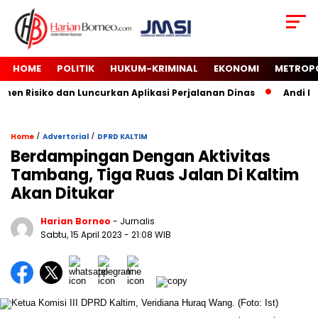
HOME
POLITIK
HUKUM-KRIMINAL
EKONOMI
METROP
n Risiko dan Luncurkan Aplikasi Perjalanan Dinas
Andi Har
/
/
Home
Advertorial
DPRD KALTIM
Berdampingan Dengan Aktivitas
Tambang, Tiga Ruas Jalan Di Kaltim
Akan Ditukar
Harian Borneo
- Jurnalis
Sabtu, 15 April 2023
- 21:08 WIB