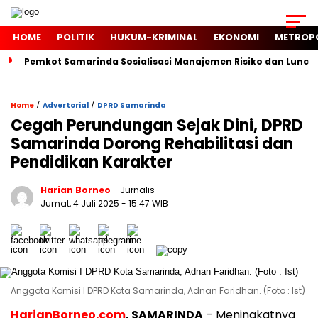
HOME
POLITIK
HUKUM-KRIMINAL
EKONOMI
METROP
Pemkot Samarinda Sosialisasi Manajemen Risiko dan Luncur
/
/
Home
Advertorial
DPRD Samarinda
Cegah Perundungan Sejak Dini, DPRD
Samarinda Dorong Rehabilitasi dan
Pendidikan Karakter
Harian Borneo
- Jurnalis
Jumat, 4 Juli 2025
- 15:47 WIB
Anggota Komisi I DPRD Kota Samarinda, Adnan Faridhan. (Foto : Ist)
HarianBorneo.com
, SAMARINDA
– Meningkatnya