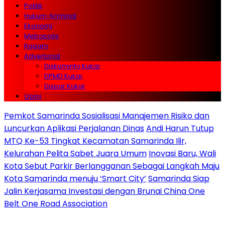
Politik
Hukum-Kriminal
Ekonomi
Metropolis
Ragam
Advertorial
Diskominfo Kukar
DPMD Kukar
Dispar Kukar
Opini
Pemkot Samarinda Sosialisasi Manajemen Risiko dan
Luncurkan Aplikasi Perjalanan Dinas
Andi Harun Tutup
MTQ Ke-53 Tingkat Kecamatan Samarinda Ilir,
Kelurahan Pelita Sabet Juara Umum
Inovasi Baru, Wali
Kota Sebut Parkir Berlangganan Sebagai Langkah Maju
Kota Samarinda menuju ‘Smart City’
Samarinda Siap
Jalin Kerjasama Investasi dengan Brunai China One
Belt One Road Association