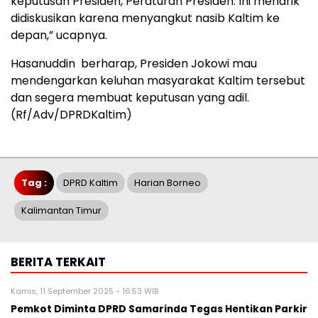
keputusan Presiden, Peraturan Presiden. Ini menarik
didiskusikan karena menyangkut nasib Kaltim ke
depan,” ucapnya.
Hasanuddin
berharap, Presiden Jokowi mau
mendengarkan keluhan masyarakat Kaltim tersebut
dan segera membuat keputusan yang adil.
(Rf/Adv/DPRDKaltim)
Tag :
DPRD Kaltim
Harian Borneo
Kalimantan Timur
BERITA TERKAIT
Kamis, 11 September 2025 - 16:53 WIB
Pemkot Diminta DPRD Samarinda Tegas Hentikan Parkir