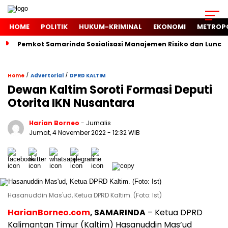
HOME
POLITIK
HUKUM-KRIMINAL
EKONOMI
METROP
Pemkot Samarinda Sosialisasi Manajemen Risiko dan Luncur
/
/
Home
Advertorial
DPRD KALTIM
Dewan Kaltim Soroti Formasi Deputi
Otorita IKN Nusantara
Harian Borneo
- Jurnalis
Jumat, 4 November 2022
- 12:32 WIB
Hasanuddin Mas'ud, Ketua DPRD Kaltim. (Foto: Ist)
HarianBorneo.com
, SAMARINDA
– Ketua DPRD
Kalimantan Timur (Kaltim) Hasanuddin Mas’ud