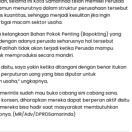
ian, selama ini Kota Samarinda telah memiliki Perusda
namun menurutnya dalam struktur perusahaan tersebut
 kuantitas, sehingga menjadi kesulitan jika ingin
rbgai macam sektor usaha.
a kelangkaan Bahan Pokok Penting (Bapokting) yang
, dengan adanya perusda seharusnya hal tersebut
 Fatihah tidak akan terjadi ketika Perusda mampu
uk memproduksi secara mandiri.
disitu, saya yakin ketika ditangani dengan benar itukan
perputuran uang yang bisa diputar untuk
usaha,” ungkapnya,
merintis sudah mau buka cabang sini cabang sana,
k konsen, diharapkan mereka dapat berperan aktif disitu
a mereka bisa hadir saat masyarakat membutuhkan
upnya. (MR/Adv/DPRDSamarinda)