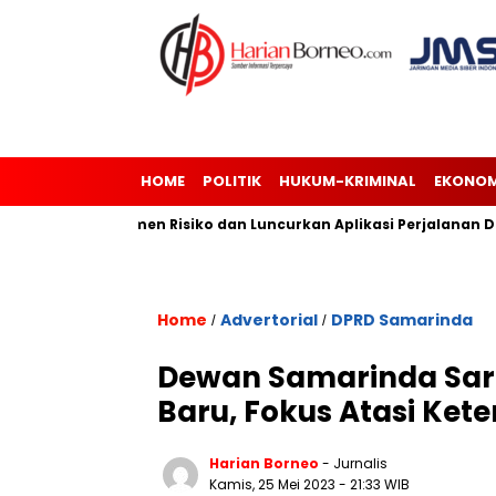
HOME
POLITIK
HUKUM-KRIMINAL
EKONOM
lisasi Manajemen Risiko dan Luncurkan Aplikasi Perjalanan Dina
Home
Advertorial
DPRD Samarinda
/
/
Dewan Samarinda Sar
Baru, Fokus Atasi Ket
Harian Borneo
- Jurnalis
Kamis, 25 Mei 2023
- 21:33 WIB