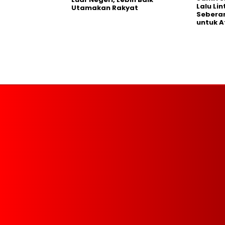
Lalu Li
Utamakan Rakyat
Seberan
untuk A