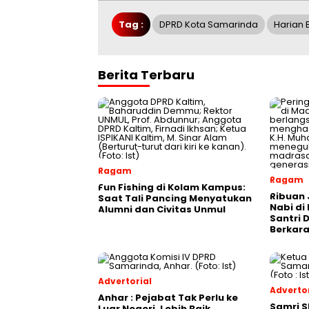
Tag :
DPRD Kota Samarinda
Harian 
Berita Terbaru
Ragam
Ragam
Fun Fishing di Kolam Kampus:
Ribuan 
Saat Tali Pancing Menyatukan
Nabi di
Alumni dan Civitas Unmul
Santri 
Berkara
Advertorial
Advertor
Anhar : Pejabat Tak Perlu ke
Samri 
Luar Negeri, Lebih Baik