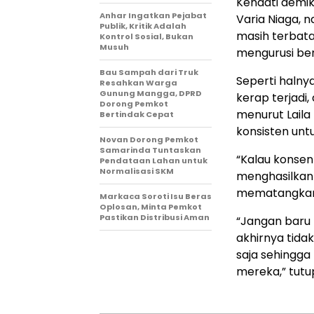
Kendati demik
Anhar Ingatkan Pejabat
Varia Niaga, 
Publik, Kritik Adalah
masih terbatas
Kontrol Sosial, Bukan
Musuh
mengurusi be
Bau Sampah dari Truk
Seperti halny
Resahkan Warga
Gunung Mangga, DPRD
kerap terjadi
Dorong Pemkot
menurut Laila
Bertindak Cepat
konsisten unt
Novan Dorong Pemkot
Samarinda Tuntaskan
“Kalau konsen 
Pendataan Lahan untuk
Normalisasi SKM
menghasilkan 
mematangkan 
Markaca Soroti Isu Beras
Oplosan, Minta Pemkot
Pastikan Distribusi Aman
“Jangan baru 
akhirnya tida
saja sehingg
mereka,” tut