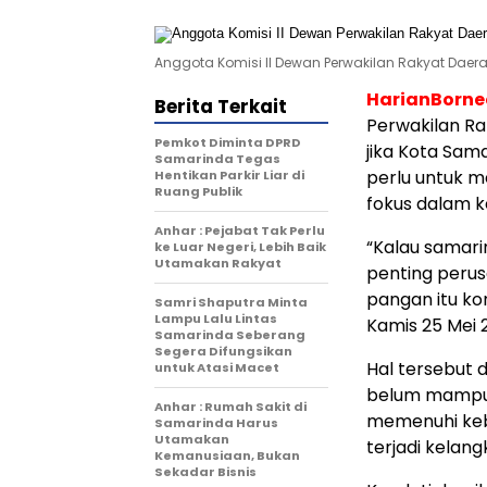
Anggota Komisi II Dewan Perwakilan Rakyat Daerah 
HarianBorn
Berita Terkait
Perwakilan Ra
Pemkot Diminta DPRD
jika Kota Sam
Samarinda Tegas
perlu untuk 
Hentikan Parkir Liar di
Ruang Publik
fokus dalam k
Anhar : Pejabat Tak Perlu
“Kalau samari
ke Luar Negeri, Lebih Baik
Utamakan Rakyat
penting peru
pangan itu ko
Samri Shaputra Minta
Lampu Lalu Lintas
Kamis 25 Mei 
Samarinda Seberang
Segera Difungsikan
Hal tersebut 
untuk Atasi Macet
belum mampu 
Anhar : Rumah Sakit di
memenuhi keb
Samarinda Harus
Utamakan
terjadi kelang
Kemanusiaan, Bukan
Sekadar Bisnis