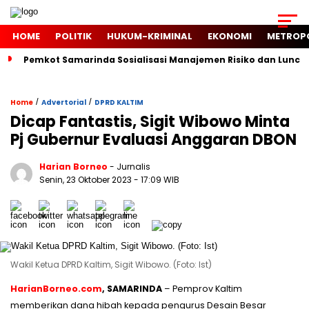
HOME
POLITIK
HUKUM-KRIMINAL
EKONOMI
METROP
Pemkot Samarinda Sosialisasi Manajemen Risiko dan Luncur
/
/
Home
Advertorial
DPRD KALTIM
Dicap Fantastis, Sigit Wibowo Minta
Pj Gubernur Evaluasi Anggaran DBON
Harian Borneo
- Jurnalis
Senin, 23 Oktober 2023
- 17:09 WIB
Wakil Ketua DPRD Kaltim, Sigit Wibowo. (Foto: Ist)
HarianBorneo.com
, SAMARINDA
– Pemprov Kaltim
memberikan dana hibah kepada pengurus Desain Besar