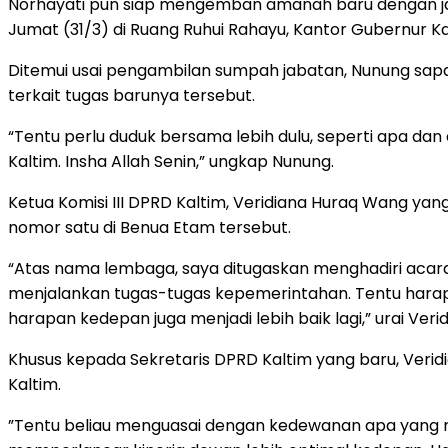
Norhayati pun siap mengemban amanah baru dengan jaba
Jumat (31/3) di Ruang Ruhui Rahayu, Kantor Gubernur Ka
Ditemui usai pengambilan sumpah jabatan, Nunung sapa
terkait tugas barunya tersebut.
“Tentu perlu duduk bersama lebih dulu, seperti apa dan
Kaltim. Insha Allah Senin,” ungkap Nunung.
Ketua Komisi III DPRD Kaltim, Veridiana Huraq Wang ya
nomor satu di Benua Etam tersebut.
“Atas nama lembaga, saya ditugaskan menghadiri acar
menjalankan tugas-tugas kepemerintahan. Tentu harapa
harapan kedepan juga menjadi lebih baik lagi,” urai Verid
Khusus kepada Sekretaris DPRD Kaltim yang baru, Veridi
Kaltim.
”Tentu beliau menguasai dengan kedewanan apa yang m