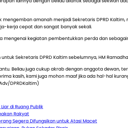
rapan lainnya dengan beliau dilantik sebagai sekwan ad
ok mengemban amanah menjadi Sekretaris DPRD Kaltim, 
a-kerja cepat dan sangat banyak sekali.
ndala mengenai kegiatan pembentukkan perda dan sebagai
ih untuk Sekretaris DPRD Kaltim sebelumnya, HM Ramadh
bantu. Beliau juga cukup akrab dengan anggota dewan, t
ma kasih, kami juga mohon maaf jika ada hal-hal kura
/Adv/DPRDKaltim)
iar di Ruang Publik
amakan Rakyat
rang Segera Difungsikan untuk Atasi Macet