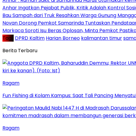
Anhar : Rumah Sakit di Samarinda Harus Utamakan Kema
Anhar Ingatkan Pejabat Publik, Kritik Adalah Kontrol Sos
Bau Sampah dari Truk Resahkan Warga Gunung Mangga
Novan Dorong Pemkot Samarinda Tuntaskan Pendataan 
Markaca Soroti Isu Beras Oplosan, Minta Pemkot Pastika
Tag :
DPRD Kaltim
Harian Borneo
kalimantan timur
sama
Berita Terbaru
Ragam
Fun Fishing di Kolam Kampus: Saat Tali Pancing Menyatu
Ragam