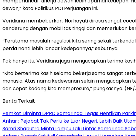
memperlancar kinerja dewan lebih optimal kedepan. Ha
dewan,” kata Politikus PDI Perjuangan ini.
Veridiana membeberkan, Norhayati dirasa sangat coc
cenderung dengan mobilitas tinggi dan memerlukan kerj
“Terutama masalah regulasi, kita sering sekali terke
perda nanti lebih lancar kedepannya,” sebutnya.
Tak hanya itu, Veridiana juga mengucapkan terima kas
“Kita berterima kasih selama bekerja sama sangat ter
manusia. Atas nama kedewanan selain mengucapkan teri
dan cepat kadang kita mempresure,” pungkasnya. (NF
Berita Terkait
Pemkot Diminta DPRD Samarinda Tegas Hentikan Parkir L
Anhar : Pejabat Tak Perlu ke Luar Negeri, Lebih Baik Ut
Samri Shaputra Minta Lampu Lalu Lintas Samarinda Sebe